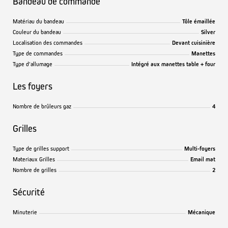
Bandeau de commande
Matériau du bandeau
Tôle émaillée
Couleur du bandeau
Silver
Localisation des commandes
Devant cuisinière
Type de commandes
Manettes
Type d'allumage
Intégré aux manettes table + four
Les foyers
Nombre de brûleurs gaz
4
Grilles
Type de grilles support
Multi-foyers
Materiaux Grilles
Email mat
Nombre de grilles
2
Sécurité
Minuterie
Mécanique