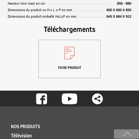
Hauteur mini maxi en cm
850 - 880
Dimensions du produit nu H x L x P en mm
600 X 600 X 850
Dimensions du produit emballé HxLxP en mm
645 X 684 X 922
Téléchargements
FICHE PRODUIT
Footer
-
Social
Footer
NOS PRODUITS
Télévision