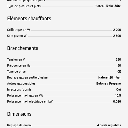
Type de plaques et plats
Plateau lèche-frite
Eléments chauffants
Grilloir gaz en W
2 200
Sole gaz en W
2 800
Branchements
Tension en V
230
Fréquence en Hz
50
Type de prise
CE
Réglage gaz en sortie d'usine
Naturel 20 mbar
Autres gaz possibles
Butane / Propane
Injecteurs fournis
Oui
Puissance maxi gaz en kW
10,5
Puissance maxi électrique en kW
0,026
Dimensions
Réglage de niveau
4 pieds réglables