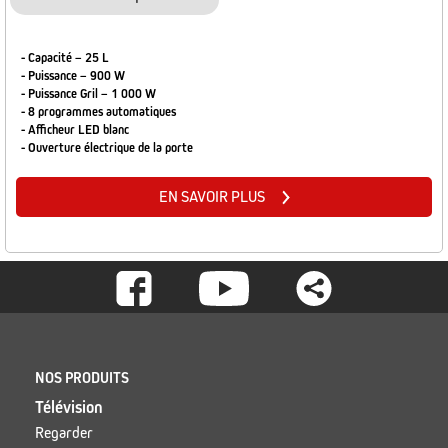
- Capacité – 25 L
- Puissance – 900 W
- Puissance Gril – 1 000 W
- 8 programmes automatiques
- Afficheur LED blanc
- Ouverture électrique de la porte
EN SAVOIR PLUS
Footer
-
Social
Footer
NOS PRODUITS
Télévision
Regarder