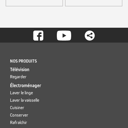
Footer
-
Social
Footer
NOS PRODUITS
Télévision
Regarder
Électroménager
Laver le linge
Laver la vaisselle
Cuisiner
Conserver
Rafraîchir