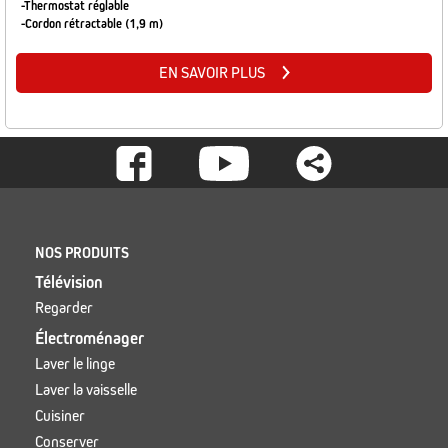
-Thermostat réglable
-Cordon rétractable (1,9 m)
EN SAVOIR PLUS
Footer
-
Social
Footer
NOS PRODUITS
Télévision
Regarder
Électroménager
Laver le linge
Laver la vaisselle
Cuisiner
Conserver